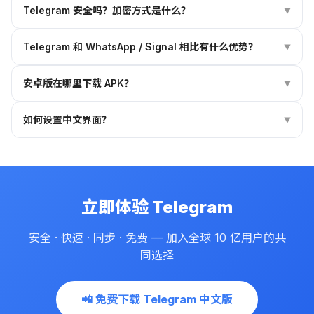
Telegram 安全吗？加密方式是什么？
▼
心功能与官方完全一致。你可以使用全简体中文界面、中文输入优
化以及针对中文用户的详细使用指南。所有数据同步、加密保护与
Telegram 采用自研的 MTProto 2.0 加密协议，普通聊天使用服务
官方版本完全相同。
Telegram 和 WhatsApp / Signal 相比有什么优势？
▼
器-客户端加密，秘密聊天（Secret Chat）采用端到端加密，只有
通信双方可查看。此外还支持消息阅后即焚、登录两步验证、主动
相比同类应用，Telegram 的核心优势在于：云端同步（不依赖本
会话管理等安全功能。Telegram 自 2013 年上线以来，从未发生
安卓版在哪里下载 APK？
▼
地备份）、最大 2GB 单文件传输（远超对手）、20 万人的超级群
过重大数据泄露事件。
组（社群运营利器）、开放的 Bot API（数百万功能机器人）、跨
点击本页「Android 安卓」下载按钮即可获取官方最新版
平台一致体验、完全无广告且永久免费。
如何设置中文界面？
▼
Telegram 安卓安装包（APK），直接安装即可使用。本站提供的
是纯净官方版本，安全可靠。
Telegram 官方客户端内置简体中文语言包。安装后进入 Settings
→ Language → 选择「简体中文」即可切换为中文界面（如列表
无中文，可搜索官方中文语言包 @zh_cn 频道点击应用）。
立即体验 Telegram
安全 · 快速 · 同步 · 免费 — 加入全球 10 亿用户的共
同选择
📲 免费下载 Telegram 中文版