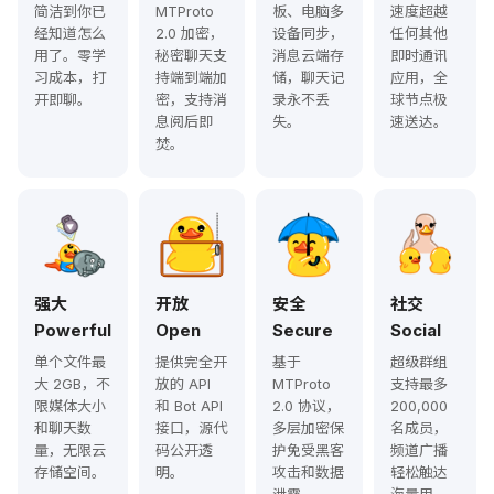
简洁到你已
MTProto
板、电脑多
速度超越
经知道怎么
2.0 加密，
设备同步，
任何其他
用了。零学
秘密聊天支
消息云端存
即时通讯
习成本，打
持端到端加
储，聊天记
应用，全
开即聊。
密，支持消
录永不丢
球节点极
息阅后即
失。
速送达。
焚。
强大
开放
安全
社交
Powerful
Open
Secure
Social
单个文件最
提供完全开
基于
超级群组
大 2GB，不
放的 API
MTProto
支持最多
限媒体大小
和 Bot API
2.0 协议，
200,000
和聊天数
接口，源代
多层加密保
名成员，
量，无限云
码公开透
护免受黑客
频道广播
存储空间。
明。
攻击和数据
轻松触达