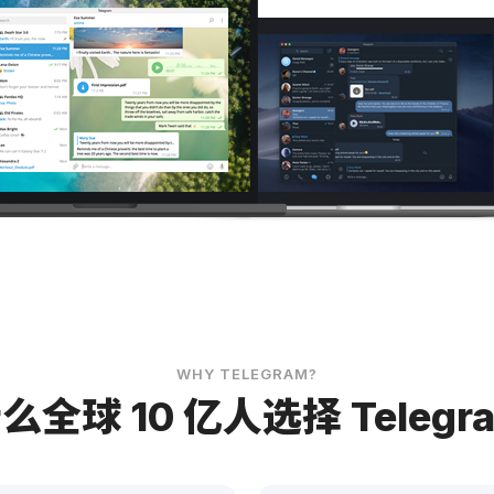
elegram for
PC / Linux
Telegram for
macOS
WHY TELEGRAM?
么全球 10 亿人选择 Telegr