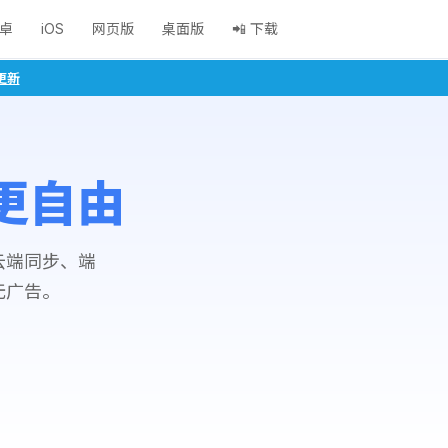
卓
iOS
网页版
桌面版
📲 下载
更新
更自由
云端同步、端
无广告。