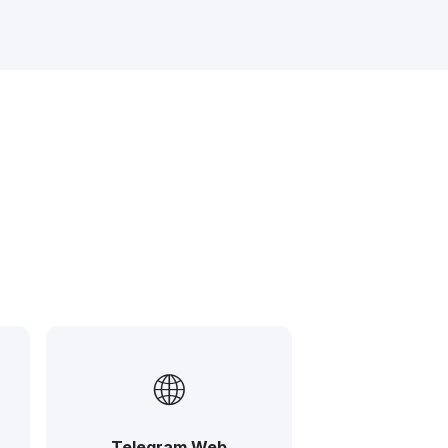
🌐
Telegram Web