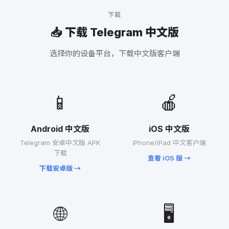
下载
📥 下载 Telegram 中文版
选择你的设备平台，下载中文版客户端
📱
🍎
Android 中文版
iOS 中文版
Telegram 安卓中文版 APK
iPhone/iPad 中文客户端
下载
查看 iOS 版 →
下载安卓版 →
🌐
🖥️