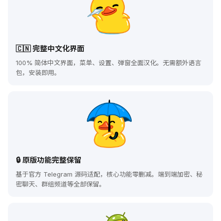
🇨🇳 完整中文化界面
100% 简体中文界面，菜单、设置、弹窗全面汉化。无需额外语言
包，安装即用。
🔒 原版功能完整保留
基于官方 Telegram 源码适配，核心功能零删减。端到端加密、秘
密聊天、群组频道等全部保留。