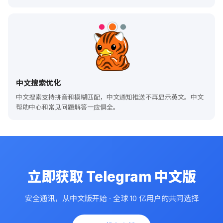
中文搜索优化
中文搜索支持拼音和模糊匹配，中文通知推送不再显示英文。中文
帮助中心和常见问题解答一应俱全。
立即获取 Telegram 中文版
安全通讯，从中文版开始 · 全球 10 亿用户的共同选择