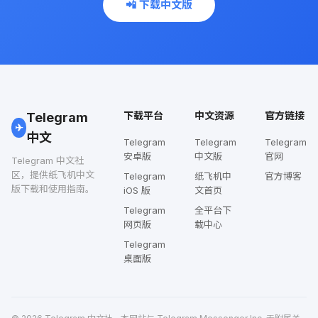
📲 下载中文版
下载平台
中文资源
官方链接
Telegram
✈
中文
Telegram
Telegram
Telegram
安卓版
中文版
官网
Telegram 中文社
区，提供纸飞机中文
Telegram
纸飞机中
官方博客
版下载和使用指南。
iOS 版
文首页
Telegram
全平台下
网页版
载中心
Telegram
桌面版